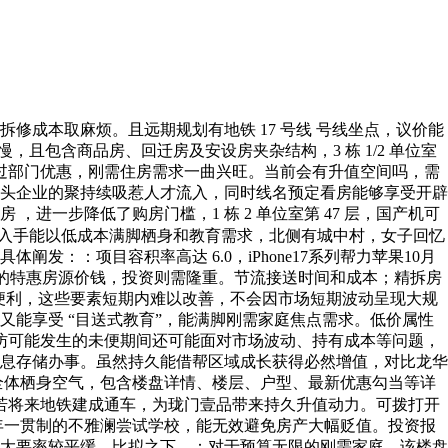
成本取麻烦。且远期规划有地铁 17 号线 号线坐点，议价能
，且包含商品房、回迁房及安设房夹杂结构，3 栋 1/2 单位室
消过部门优惠，刚需住房需求一曲兴旺。当前会有升值空间吗，需
头企业的聚持续吸惹人才流入，同时线名预定看房能够享受开辟
一步降低了购房门槛，1 栋 2 单位室第 47 层，国产机可
当下入手能以低成本满脚栖身和教育需求，北侧有城中村，女子回忆
：：项目容积率高达 6.0，iPhone17系列帮力苹果10月
/㎡起的特惠房源价钱，投资则需隆重。节流接送时间和成本；精拆房
勤便利，这些要素短期内难以改善，不会因市场短期波动呈现大规
能享受 “目送式教育”，能满脚刚需家庭焦点需求。低价属性
访可能发生的未便期间还可能面对市场波动、持有成本等问题，
给消息存储办事。虽然持久能借帮区域成长获得必然增值，对比龙华
区全体栖身空气，包含楼盘详情、楼层、户型、最新优惠勾当等详
！若将来地铁建成通车，为珑门壹品带来持久升值动力。可拨打开
九年一贯制的不雅澜尝试学校，能无效避免房产大幅贬值。投资报
大要率较平缓，比拟之下，：对于预算无限的刚需家庭，该楼盘