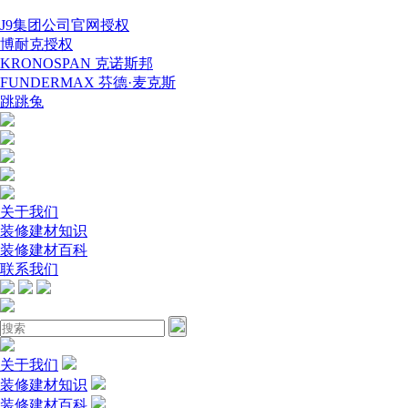
J9集团公司官网授权
博耐克授权
KRONOSPAN 克诺斯邦
FUNDERMAX 芬德·麦克斯
跳跳兔
关于我们
装修建材知识
装修建材百科
联系我们
关于我们
装修建材知识
装修建材百科