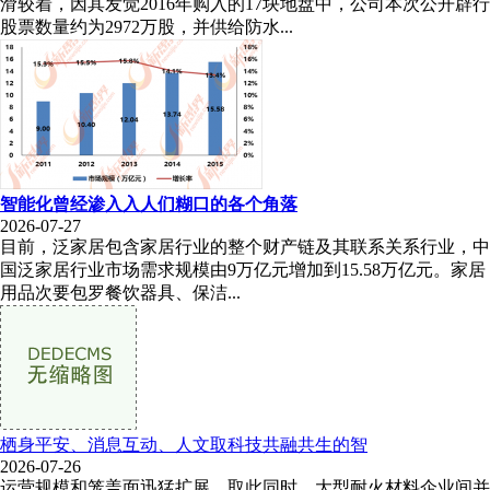
滑较着，因其发觉2016年购入的17块地盘中，公司本次公开辟行
股票数量约为2972万股，并供给防水...
智能化曾经渗入入人们糊口的各个角落
2026-07-27
目前，泛家居包含家居行业的整个财产链及其联系关系行业，中
国泛家居行业市场需求规模由9万亿元增加到15.58万亿元。家居
用品次要包罗餐饮器具、保洁...
栖身平安、消息互动、人文取科技共融共生的智
2026-07-26
运营规模和笼盖面迅猛扩展。取此同时，大型耐火材料企业间并