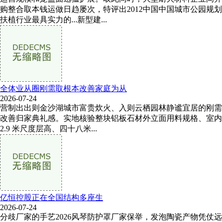
购整合取本钱运做日趋屡次，特评出2012中国中国城市公园规划
扶植行业最具实力的...新型建...
全体业从圈刚需取根本改善家庭为从
2026-07-24
营制出出则金沙湖城市富贵炊火、入则云栖园林静谧宜居的刚需
改善归家典礼感。实地核验整块铝板石材外立面用料规格、室内
2.9 米尺度层高、四十八米...
亿恒控股正在全国结构多座生
2026-07-24
分歧厂家的手艺2026风琴防护罩厂家保举，发泡陶瓷产物凭仗远