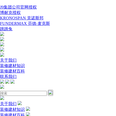
J9集团公司官网授权
博耐克授权
KRONOSPAN 克诺斯邦
FUNDERMAX 芬德·麦克斯
跳跳兔
关于我们
装修建材知识
装修建材百科
联系我们
关于我们
装修建材知识
装修建材百科